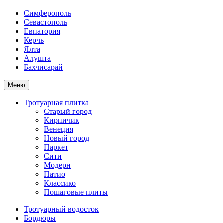
Симферополь
Севастополь
Евпатория
Керчь
Ялта
Алушта
Бахчисарай
Меню
Тротуарная плитка
Старый город
Кирпичик
Венеция
Новый город
Паркет
Сити
Модерн
Патио
Классико
Пошаговые плиты
Тротуарный водосток
Бордюры