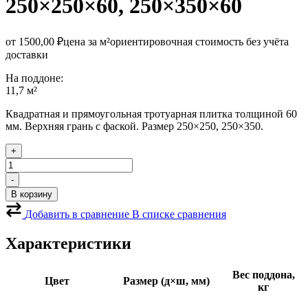
250×250×60, 250×350×60
от
1500,00
₽
цена за м²
ориентировочная стоимость без учёта
доставки
На поддоне:
11,7 м²
Квадратная и прямоугольная тротуарная плитка толщиной 60
мм. Верхняя грань с фаской. Размер 250×250, 250×350.
+
Количество
товара
-
Тротуарная
В корзину
плитка
Модерн
Добавить в сравнение
В списке сравнения
микс
Бежевый
Характеристики
гранит
Вес поддона,
Цвет
Размер (д×ш, мм)
кг