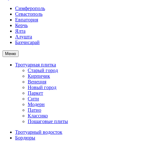
Симферополь
Севастополь
Евпатория
Керчь
Ялта
Алушта
Бахчисарай
Меню
Тротуарная плитка
Старый город
Кирпичик
Венеция
Новый город
Паркет
Сити
Модерн
Патио
Классико
Пошаговые плиты
Тротуарный водосток
Бордюры