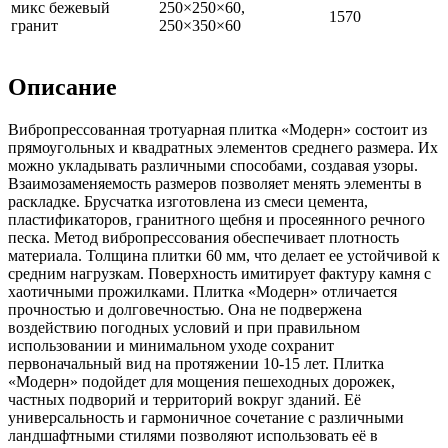
микс бежевый
250×250×60,
1570
гранит
250×350×60
Описание
Вибропрессованная тротуарная плитка «Модерн» состоит из
прямоугольных и квадратных элементов среднего размера. Их
можно укладывать различными способами, создавая узоры.
Взаимозаменяемость размеров позволяет менять элементы в
раскладке. Брусчатка изготовлена из смеси цемента,
пластификаторов, гранитного щебня и просеянного речного
песка. Метод вибропрессования обеспечивает плотность
материала. Толщина плитки 60 мм, что делает ее устойчивой к
средним нагрузкам. Поверхность имитирует фактуру камня с
хаотичными прожилками. Плитка «Модерн» отличается
прочностью и долговечностью. Она не подвержена
воздействию погодных условий и при правильном
использовании и минимальном уходе сохранит
первоначальный вид на протяжении 10-15 лет. Плитка
«Модерн» подойдет для мощения пешеходных дорожек,
частных подворий и территорий вокруг зданий. Её
универсальность и гармоничное сочетание с различными
ландшафтными стилями позволяют использовать её в